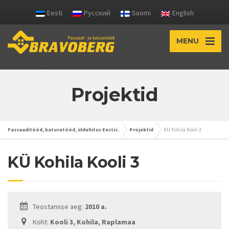
Eesti
Русский
Suomi
English
MENU
Projektid
Fassaaditööd, katusetööd, üldehitus Eestis.
Projektid
KÜ Kohila Kooli 3
KÜ Kohila Kooli 3
Teostamise aeg:
2010 a.
Кoht:
Kooli 3, Kohila, Raplamaa