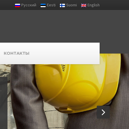
Русский
Eesti
Suomi
English
КОНТАКТЫ
е
ект
ссиональные