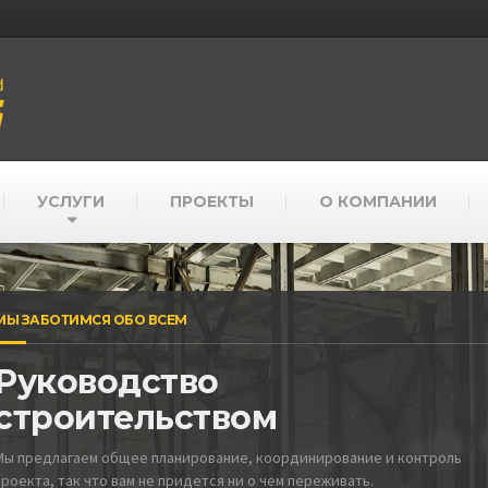
УСЛУГИ
ПРОЕКТЫ
О КОМПАНИИ
УДОВЛЕТВОРЕННОСТЬ ГАРАНТИРОВАНА
Отношения, которые н
прекращаются
В качестве подрядчика мы обещаем наделить каждый про
ценностью для общества, одновременно предлагая профе