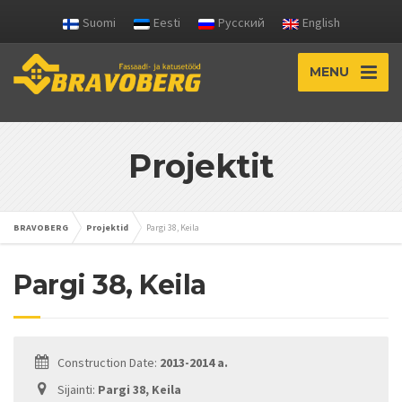
Suomi
Eesti
Русский
English
MENU
Projektit
BRAVOBERG
Projektid
Pargi 38, Keila
Pargi 38, Keila
Construction Date:
2013-2014 a.
Sijainti:
Pargi 38, Keila